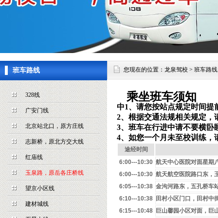
您现在的位置：龙泉驾校 > 班车路线
班车路线
乘坐班车须知
328线
中
1、请您按站点规定时间提
广安门线
2、根据交通法规相关规定，
北京站北口，原方庄线
3、班车在行进中请不要横卧
4、如您一个月未至校训练，
志新桥，原北方交大线
途经时间
红庙线
6:00---10:30
航天中心医院对面星期
玉泉路，原岳各庄桥线
6:00---10:30
航天航空医院路口东，
6:05---10:38
金沟河路东，五孔桥车站
望京小区线
6:10---10:38
田村小区门口，田村中街
建材城线
6:15---10:48
巨山馨园小区对面，巨山