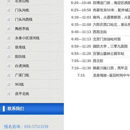
石景山线
6:20---10:48
四博连门前，海淀区残联
门头沟线
6:25---10:58
佟家坟东50米，配件城
6:30---11:03
南坞，火器营桥西，火
门头沟西线
6:35---11:08
六郎庄西口站北，派出
陶然亭线
6:40---11:13
西苑北站
永泰小区清河线
6:45---11:13
北宫门加油站对面
6:50---11:20
国防大学，三零九医院
双塔线
6:55---11:20
百望山森林公园车站
阳坊线
7:05---11:30
西北旺
白虎涧线
7:10---11:30
韩家川路口西，亮甲店
广渠门线
7:15
龙泉驾校--返回时间中午：
963线
昌平北线
联系我们
报名咨询：010-57513159